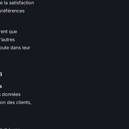
 la satisfaction
 préférences
rent que
D’autres
écoute dans leur
n
s
es données
on des clients,