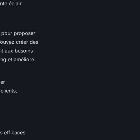
te éclair
s pour proposer
pouvez créer des
t aux besoins
ing et améliore
rer
clients,
s efficaces