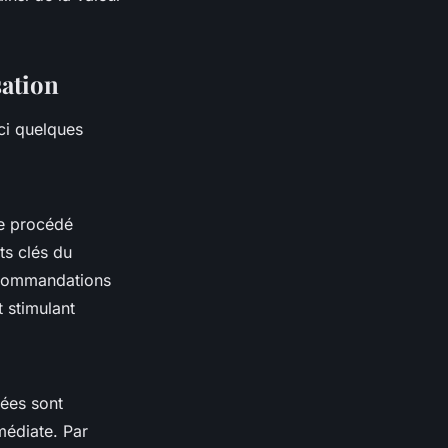
sation
ici quelques
Ce procédé
ts clés du
recommandations
t stimulant
sées sont
médiate. Par