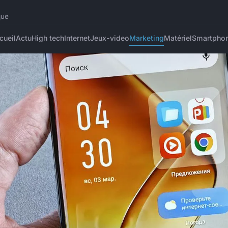
que
cueil
Actu
High tech
Internet
Jeux-video
Marketing
Matériel
Smartpho