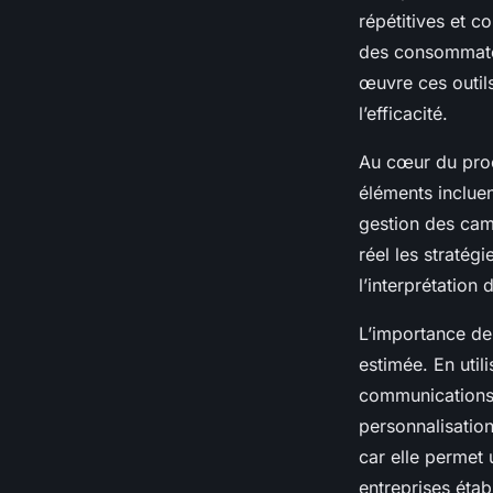
répétitives et c
Giulia
•
18 novembre 2024
•
6 min de lecture
des consommateu
œuvre ces outils
l’efficacité.
Au cœur du proc
éléments incluen
gestion des cam
réel les stratég
l’interprétation
L’importance de
estimée. En util
communications
personnalisatio
car elle permet 
entreprises étab