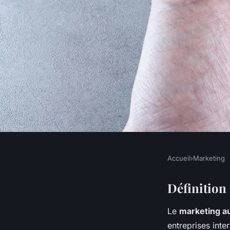
Accueil
›
Marketing
MARKETING
Comment le market
Définition
Le
marketing a
aide à la fidélisation
entreprises inte