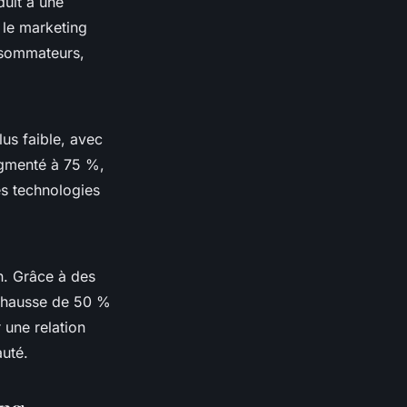
duit à une
 le marketing
nsommateurs,
lus faible, avec
ugmenté à 75 %,
ces technologies
on. Grâce à des
e hausse de 50 %
 une relation
auté.