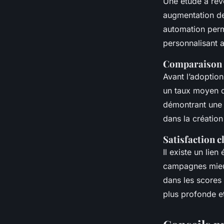
Une étude a révé
augmentation de 
automation per
personnalisant a
Comparaison d
Avant l’adoption
un taux moyen d
démontrant une n
dans la créatio
Satisfaction 
Il existe un lie
campagnes mieux
dans les scores 
plus profonde et 