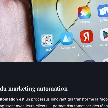
ing automation
 du marketing automation
utomation
est un processus innovant qui transforme la faço
 des clients ?
ragissent avec leurs clients. Il permet d’automatiser des tâc