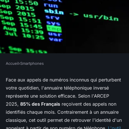
Accueil
›
Smartphones
SMARTPHONES
Découvrez l'annuaire inverse :
Face aux appels de numéros inconnus qui perturbent
votre quotidien, l'annuaire téléphonique inversé
trouvez des numéros
représente une solution efficace. Selon l'ARCEP
facilement !
2025,
85% des Français
reçoivent des appels non
identifiés chaque mois. Contrairement à un annuaire
Giulia
•
27 novembre 2025
•
7 min de lecture
classique, cet outil permet de retrouver l'identité d'un
appelant à partir de son numéro de téléphone.
L'outil